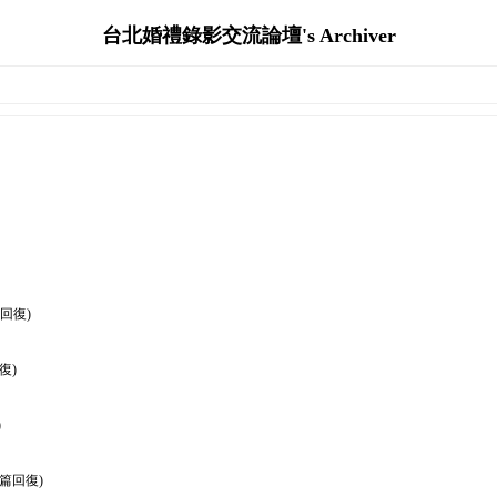
台北婚禮錄影交流論壇's Archiver
篇回復)
復)
)
0篇回復)