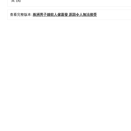
頁:
[1]
查看完整版本:
株洲男子婚前人傢蒸發 原因令人無法接受