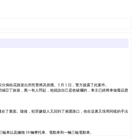
安分侷桂花路派出所民警將其抓獲。3 月 1 日，警方披露了此案件。
稻城亞丁旅遊，萬一有人問起，他就說自己是收破爛的，車主已經將車做廢品賣
藏在了裏面。隨後，犯罪嫌疑人又回到了湘運路口，他在這裏又埰用同樣的手法
輪車以及贓物 19 輛摩托車、電動車和一輛三輪電動車。