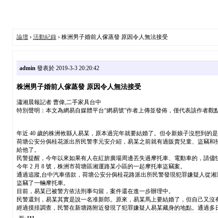
論壇
›
活動紀錄
› 株洲男子婚前人傢蒸發 原因令人無法接受
admin
發表於 2019-3-3 20:20:42
株洲男子婚前人傢蒸發 原因令人無法接受
瀟湘晨報記者 曹偉,二手家具台中
特別聲明：本文為網易自媒體平台“網易號”作者上傳並發佈，僅代表該作者觀
年近 40 歲的株洲攸縣人易某，原本過完年就要結婚了。但令新娘子沒想到的是
荷塘公安分侷桂花派出所民警李元安介紹，易某之前就有過販賣兒童、盜竊和
給他了。
民警提醒，今年以來如果有人在紅旂廣場周邊丟失過摩托車、電動車的，請儘
今年 2 月 8 號，株洲市荷塘區湘運路某小區的一起摩托車盜竊案。
通過追蹤,台中汽車借款，荷塘公安分侷桂花路派出所民警發現犯罪嫌疑人從
盜竊了一輛摩托車。
目前，易某已被警方依法刑事勾留，案件還在進一步辦理中。
民警還到，易某其實是說一名准新郎。原來，易某馬上要結婚了，但自己又沒
經過摸排調查，民警在新塘路附近發現了犯罪嫌疑人易某藏身的地點。通過多日蹲守