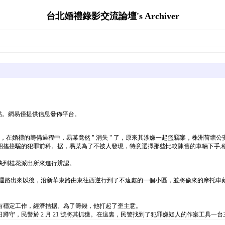
台北婚禮錄影交流論壇's Archiver
點。網易僅提供信息發佈平台。
，在婚禮的籌備過程中，易某竟然 " 消失 " 了，原來其涉嫌一起盜竊案，株洲荷塘公
招搖撞騙的犯罪前科。据，易某為了不被人發現，特意選擇那些比較陳舊的車輛下手,
快到桂花派出所來進行辨認。
湘運路出來以後，沿新華東路由東往西逆行到了不遠處的一個小區，並將偷來的摩托車
有穩定工作，經濟拮据。為了籌錢，他打起了歪主意。
，民警於 2 月 21 號將其抓獲。在這裏，民警找到了犯罪嫌疑人的作案工具一台三