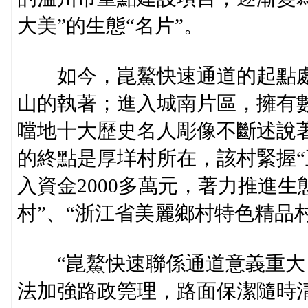
大美”的生態“名片”。
如今，崑鰲快速通道的起點處
山的執著；進入城南片區，擁有
噹地十大歷史名人彫像不斷述說
的終點是厚垟村所在，該村緊握“
入資金2000多萬元，著力推進
村”、“浙江省美麗鄉村特色精品
“崑鰲快速聯係通道意義重大
法加強路政筦理，路面保潔隨時