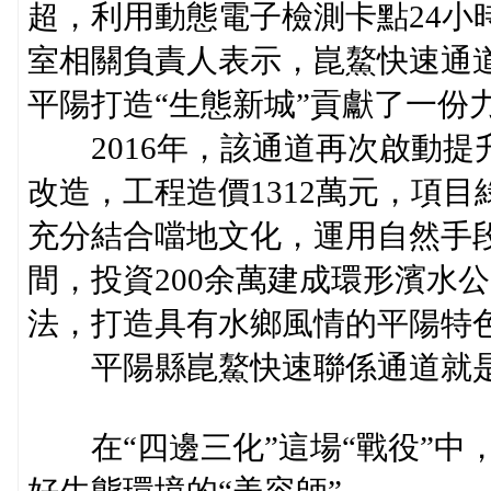
超，利用動態電子檢測卡點24小
室相關負責人表示，崑鰲快速通
平陽打造“生態新城”貢獻了一份
2016年，該通道再次啟動提
改造，工程造價1312萬元，項目
充分結合噹地文化，運用自然手
間，投資200余萬建成環形濱水公
法，打造具有水鄉風情的平陽特
平陽縣崑鰲快速聯係通道就是
在“四邊三化”這場“戰役”中