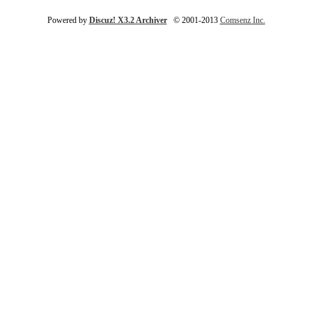
Powered by
Discuz! X3.2 Archiver
© 2001-2013
Comsenz Inc.