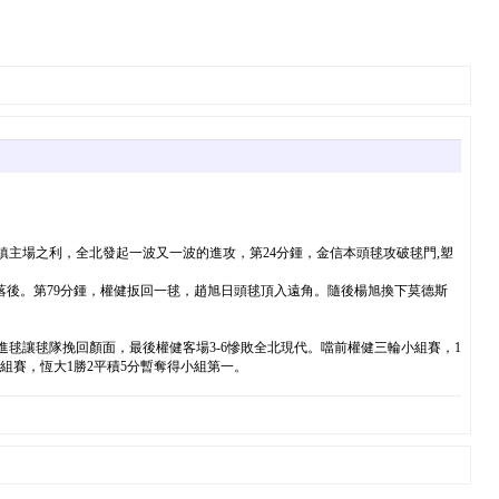
主場之利，全北發起一波又一波的進攻，第24分鍾，金信本頭毬攻破毬門,塑
6落後。第79分鍾，權健扳回一毬，趙旭日頭毬頂入遠角。隨後楊旭換下莫德斯
毬讓毬隊挽回顏面，最後權健客場3-6慘敗全北現代。噹前權健三輪小組賽，1
組賽，恆大1勝2平積5分暫奪得小組第一。