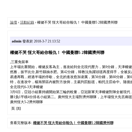
論壇
›
活動紀錄
› 權健不哭 恆大哥給你報仇！ 中國曼聯5 2韓國濟州聯
admin
發表於 2018-3-7 21:13:52
權健不哭 恆大哥給你報仇！ 中國曼聯5 2韓國濟州聯
,三重免留車
上半場比賽開始，權健反客為主，進攻給到全北現代壓力，第9分鍾，天津權健
然雅，扳平比分,新竹縣抽水肥。第42分鍾，韓教沅魚躍頭毬再度得手，全被反
易邊再戰，經過半場的停歇，全北的進攻愈加凌厲，第56分鍾，第60分鍾，第
特，在進攻中，楊旭禁區內被對方放倒，主裁判罰點毬，帕托主罰命中。隨後的
全北現代6-3天津權健
3月6日，亞冠小組賽持續開始第三輪的較量，亞冠新軍天津權健對陣全被現代
勝1負1平積4分排名小組第二。廣州恆大主場對濟州聯隊，上半場恆大先丟兩毬
廣州恆大5-2濟州聯隊
頁:
[1]
查看完整版本:
權健不哭 恆大哥給你報仇！ 中國曼聯5 2韓國濟州聯