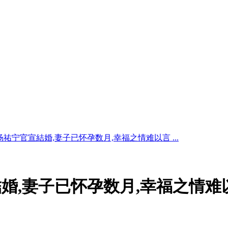
祐宁官宣結婚,妻子已怀孕数月,幸福之情难以言 ...
婚,妻子已怀孕数月,幸福之情难