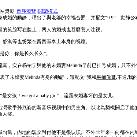
|
倒序瀏覽
|
閱讀模式
成婚的動静，晒出了與老婆的幸福合照，并配文“9.9”，動静公
福的笑脸写在脸上，两人的婚戒也甚麼惹人注视。
、舒淇等也纷繁在留言區奉上本身的祝愿。
是你，你是长久长久”。
，实在杨祐宁與他的未婚妻Melinda早前已挂号成婚，只不外
了未婚妻Melinda有身的動静，還配文“我和
馬桶偉哥
,不通,我
！we got a baby girl”，流露未婚妻怀的是女儿。
了台灣歌手孙燕姿的新音乐视频中的男主角。以此為契機開启了他的
新人奖。
域勾當，内地的观众對付他不是很认识。不外比年来一向都在内