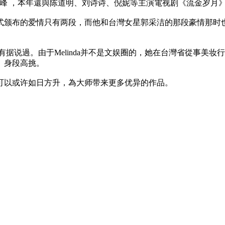
演乔峰 ，本年還與陈道明、刘诗诗、倪妮等主演電视剧《流金岁月
颁布的爱情只有两段，而他和台灣女星郭采洁的那段豪情那时也是备
都没有据说過。由于Melinda并不是文娱圈的，她在台灣省從事
、身段高挑。
可以或许如日方升，為大师带来更多优异的作品。