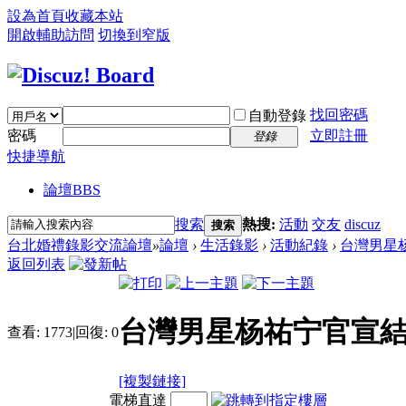
設為首頁
收藏本站
開啟輔助訪問
切換到窄版
找回密碼
自動登錄
密碼
立即註冊
登錄
快捷導航
論壇
BBS
搜索
熱搜:
活動
交友
discuz
搜索
台北婚禮錄影交流論壇
»
論壇
›
生活錄影
›
活動紀錄
›
台灣男星杨
返回列表
台灣男星杨祐宁官宣結
查看:
1773
|
回復:
0
[複製鏈接]
電梯直達