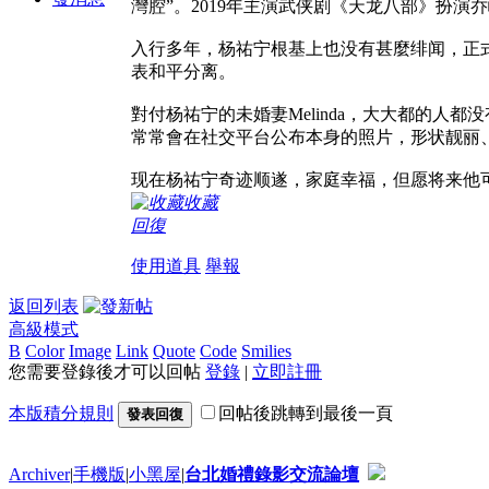
灣腔”。2019年主演武侠剧《天龙八部》扮
入行多年，杨祐宁根基上也没有甚麼绯闻，正式
表和平分离。
對付杨祐宁的未婚妻Melinda，大大都的人
常常會在社交平台公布本身的照片，形状靓丽
现在杨祐宁奇迹顺遂，家庭幸福，但愿将来他
收藏
回復
使用道具
舉報
返回列表
高級模式
B
Color
Image
Link
Quote
Code
Smilies
您需要登錄後才可以回帖
登錄
|
立即註冊
本版積分規則
回帖後跳轉到最後一頁
發表回復
Archiver
|
手機版
|
小黑屋
|
台北婚禮錄影交流論壇