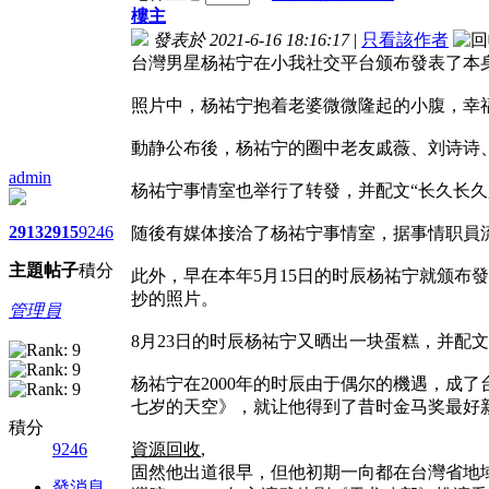
樓主
發表於 2021-6-16 18:16:17
|
只看該作者
台灣男星杨祐宁在小我社交平台颁布發表了本身
照片中，杨祐宁抱着老婆微微隆起的小腹，幸
動静公布後，杨祐宁的圈中老友戚薇、刘诗诗
admin
杨祐宁事情室也举行了转發，并配文“长久长久
2913
2915
9246
随後有媒体接洽了杨祐宁事情室，据事情职員流露
主題
帖子
積分
此外，早在本年5月15日的时辰杨祐宁就颁布發表
抄的照片。
管理員
8月23日的时辰杨祐宁又晒出一块蛋糕，并配文“是女孩
杨祐宁在2000年的时辰由于偶尔的機遇，成
七岁的天空》，就让他得到了昔时金马奖最好
積分
9246
資源回收
,
固然他出道很早，但他初期一向都在台灣省地
發消息